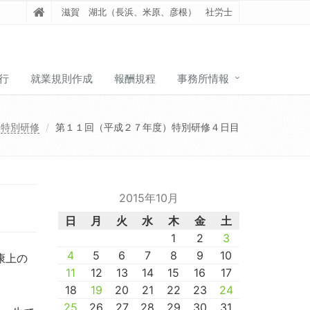
滋賀 湖北（長浜、米原、彦根） 社労士
行
就業規則作成
報酬規程
事務所情報
特別研修
第１１回（平成２７年度）特別研修４日目
2015年10月
日
月
火
水
木
金
土
1
2
3
4
5
6
7
8
9
10
康上の
11
12
13
14
15
16
17
18
19
20
21
22
23
24
25
26
27
28
29
30
31