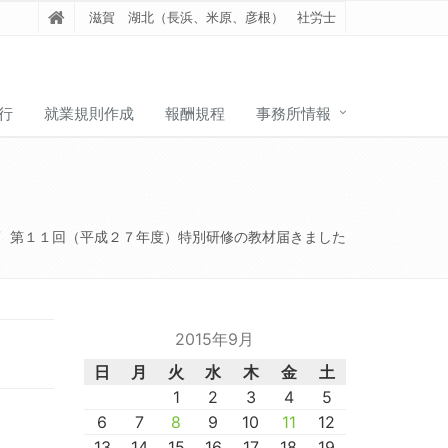
滋賀 湖北（長浜、米原、彦根） 社労士
行
就業規則作成
報酬規程
事務所情報
第１１回（平成２７年度）特別研修の教材届きました
2015年9月
日
月
火
水
木
金
土
1
2
3
4
5
6
7
8
9
10
11
12
13
14
15
16
17
18
19