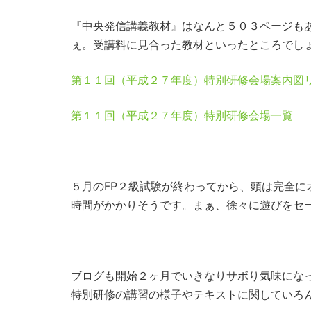
『中央発信講義教材』はなんと５０３ページも
ぇ。受講料に見合った教材といったところでし
第１１回（平成２７年度）特別研修会場案内図
第１１回（平成２７年度）特別研修会場一覧
５月のFP２級試験が終わってから、頭は完全
時間がかかりそうです。まぁ、徐々に遊びをセ
ブログも開始２ヶ月でいきなりサボり気味にな
特別研修の講習の様子やテキストに関していろ