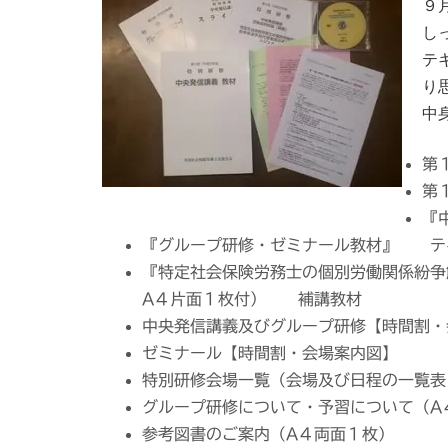
９
し
テ
り
中
第
第
『
『グループ研修・ゼミナール教材』 テ
『特定社会保険労務士の個別労働関係紛争
A４片面１枚付） 補講教材
中央発信講義及びグループ研修【時間割・
ゼミナール【時間割・会場案内図】
特別研修会場一覧（会場及び日程の一覧表
グループ研修について・予習について（A
参考図書のご案内（A４両面１枚）