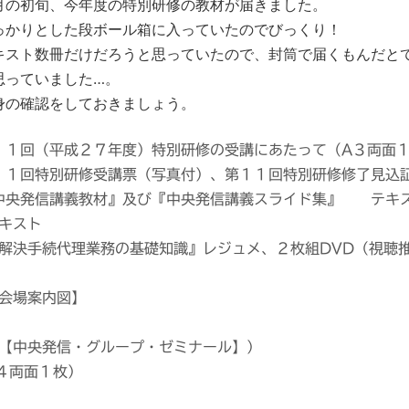
月の初旬、今年度の特別研修の教材が届きました。
っかりとした段ボール箱に入っていたのでびっくり！
キスト数冊だけだろうと思っていたので、封筒で届くもんだと
思っていました…。
身の確認をしておきましょう。
１１回（平成２７年度）特別研修の受講にあたって（A３両面
１１回特別研修受講票（写真付）、第１１回特別研修修了見込
中央発信講義教材』及び『中央発信講義スライド集』 テキ
キスト
解決手続代理業務の基礎知識』レジュメ、２枚組DVD（視聴
会場案内図】
【中央発信・グループ・ゼミナール】）
４両面１枚）